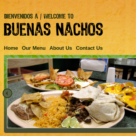
Home
Our Menu
About Us
Contact Us