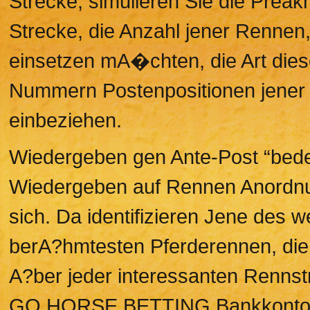
Strecke, simulieren Sie die Preak
Strecke, die Anzahl jener Rennen, 
einsetzen mA�chten, die Art dies
Nummern Postenpositionen jener P
einbeziehen.
Wiedergeben gen Ante-Post “bedeut
Wiedergeben auf Rennen Anordnu
sich. Da identifizieren Jene des 
berA?hmtesten Pferderennen, die 
A?ber jeder interessanten Rennstr
GO HORSE BETTING Bankkonto