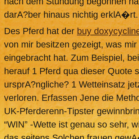
nach dem Stundung begonnen hat, 
darA?ber hinaus nichtig erklA�rt.
Des Pferd hat der
buy doxycycline
von mir besitzen gezeigt, was mi
eingebracht hat. Zum Beispiel, b
herauf 1 Pferd qua dieser Quote s
ursprA?ngliche? 1 Wetteinsatz je
verloren. Erfassen Jene die Meth
UK-Pferderenn-Tipster gewinnbri
“WIN” -Wette ist genau so sehr, 
das seitens Solchen frauen gewA