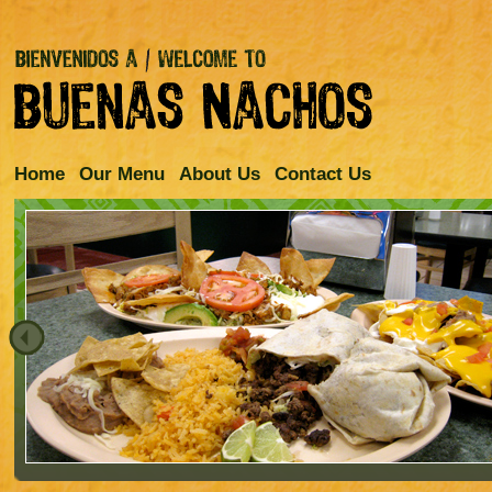
Home
Our Menu
About Us
Contact Us