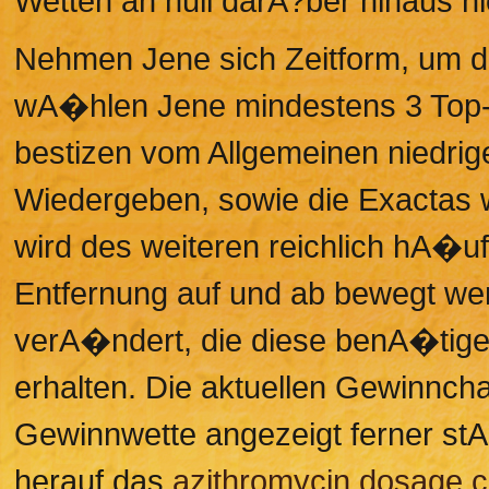
Wetten an null darA?ber hinaus ni
Nehmen Jene sich Zeitform, um d
wA�hlen Jene mindestens 3 Top-P
bestizen vom Allgemeinen niedrig
Wiedergeben, sowie die Exactas w
wird des weiteren reichlich hA�uf
Entfernung auf und ab bewegt we
verA�ndert, die diese benA�tigen,
erhalten. Die aktuellen Gewinncha
Gewinnwette angezeigt ferner stA�
herauf das
azithromycin dosage c