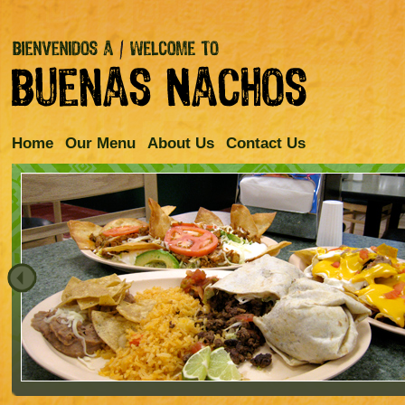
Home
Our Menu
About Us
Contact Us