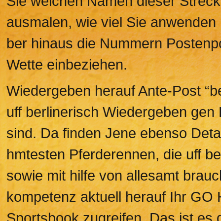
Sie welchen Namen dieser Strecke
ausmalen, wie viel Sie anwenden
ber hinaus die Nummern Postenpos
Wette einbeziehen.
Wiedergeben herauf Ante-Post “bed
uff berlinerisch Wiedergeben ge
sind. Da finden Jene ebenso Deta
hmtesten Pferderennen, die uff be
sowie mit hilfe von allesamt bra
kompetenz aktuell herauf Ihr 
Sportsbook zugreifen. Das ist es