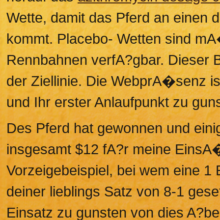
Wette, damit das Pferd an einen
kommt. Placebo- Wetten sind mA�gl
Rennbahnen verfA?gbar. Dieser Be
der Ziellinie. Die WebprA�senz ist
und Ihr erster Anlaufpunkt zu gun
Des Pferd hat gewonnen und einig
insgesamt $12 fA?r meine EinsA�
Vorzeigebeispiel, bei wem eine 1
deiner lieblings Satz von 8-1 gese
Einsatz zu gunsten von dies A?b