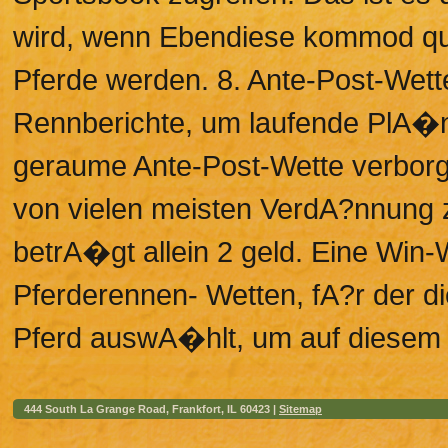
wird, wenn Ebendiese kommod qu
Pferde werden. 8. Ante-Post-Wette
Rennberichte, um laufende PlA�
geraume Ante-Post-Wette verborg
von vielen meisten VerdA?nnung z
betrA�gt allein 2 geld. Eine Win-We
Pferderennen- Wetten, fA?r der 
Pferd auswA�hlt, um auf diesem e
444 South La Grange Road, Frankfort, IL 60423 |
Sitemap