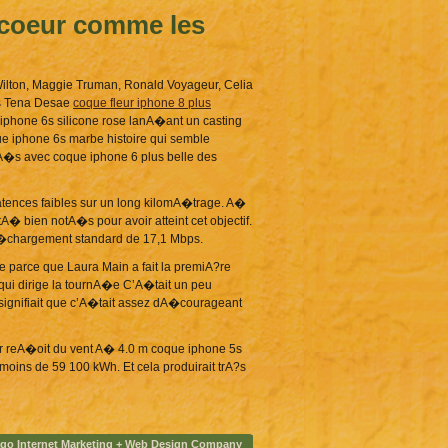
u coeur comme les
ilton, Maggie Truman, Ronald Voyageur, Celia
us Tena Desae
coque fleur iphone 8 plus
phone 6s silicone rose lanA�ant un casting
ue iphone 6s marbe histoire qui semble
uA�s avec coque iphone 6 plus belle des
tences faibles sur un long kilomA�trage. A�
en notA�s pour avoir atteint cet objectif.
�chargement standard de 17,1 Mbps.
 parce que Laura Main a fait la premiA?re
qui dirige la tournA�e C’A�tait un peu
ignifiait que c’A�tait assez dA�courageant
bor reA�oit du vent A� 4.0 m coque iphone 5s
moins de 59 100 kWh. Et cela produirait trA?s
go Internet Marketing
+
Web Design Company