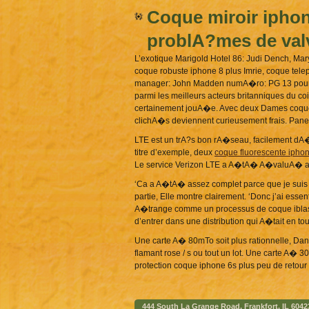
Coque miroir iphon
problA?mes de val
L’exotique Marigold Hotel 86: Judi Dench, Ma
coque robuste iphone 8 plus Imrie, coque tel
manager: John Madden numA�ro: PG 13 pour le
parmi les meilleurs acteurs britanniques du 
certainement jouA�e. Avec deux Dames coque i
clichA�s deviennent curieusement frais. Pan
LTE est un trA?s bon rA�seau, facilement dA
titre d’exemple, deux
coque fluorescente iphon
Le service Verizon LTE a A�tA� A�valuA� a
‘Ca a A�tA� assez complet parce que je suis 
partie, Elle montre clairement. ‘Donc j’ai e
A�trange comme un processus de coque iblaso
d’entrer dans une distribution qui A�tait en t
Une carte A� 80mTo soit plus rationnelle, Dan
flamant rose / s ou tout un lot. Une carte A� 
protection coque iphone 6s plus peu de reto
444 South La Grange Road, Frankfort, IL 6042